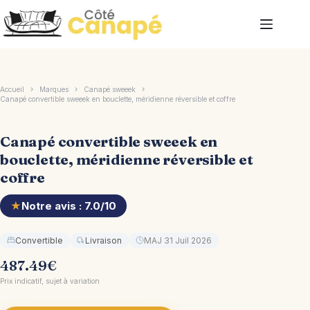
Passer
au
contenu
Accueil
Marques
Canapé sweeek
Canapé convertible sweeek en bouclette, méridienne réversible et coffre
Canapé convertible sweeek en
bouclette, méridienne réversible et
coffre
★
Notre avis : 7.0/10
Convertible
Livraison
MAJ 31 Juil 2026
487.49
€
Prix indicatif, sujet à variation