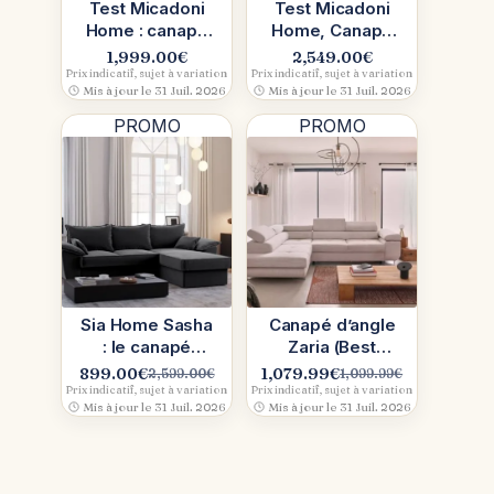
Test Micadoni
Test Micadoni
Home : canapé
Home, Canapé
d’angle en tissu
d’angle en
1,999.00
€
2,549.00
€
chenille gris,
velours vert
:
Prix indicatif, sujet à variation
Prix indicatif, sujet à variation
Mis à jour le 31 Juil. 2026
Mis à jour le 31 Juil. 2026
notre avis
notre avis
PROMO
PROMO
Sia Home Sasha
Canapé d’angle
: le canapé
Zaria (Best
convertible qui
Mobilier) :
899.00
€
1,079.99
€
2,599.00
€
1,099.99
€
Le
Le
Le
Le
soigne le style
velours côtelé
Prix indicatif, sujet à variation
Prix indicatif, sujet à variation
prix
prix
prix
prix
Mis à jour le 31 Juil. 2026
Mis à jour le 31 Juil. 2026
(et
initial
actuel
initial
actuel
était :
est :
était :
est :
2,599.00€.
899.00€.
1,099.99€.
1,079.99€.