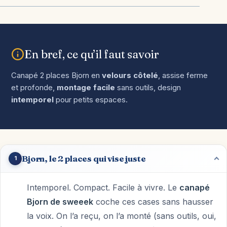
En bref, ce qu’il faut savoir
Canapé 2 places Bjorn en
velours côtelé
, assise ferme
et profonde,
montage facile
sans outils, design
intemporel
pour petits espaces.
Bjorn, le 2 places qui vise juste
1
Intemporel. Compact. Facile à vivre. Le
canapé
Bjorn de sweeek
coche ces cases sans hausser
la voix. On l’a reçu, on l’a monté (sans outils, oui,