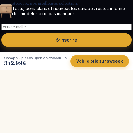
Recevez nos meilleures sélections !
Tests, bons plans et nouveautés canapé : restez informé
des modèles à ne pas manquer.
S’inscrire
Canapé 2 places Bjorn de sweeek : le velours qui ne triche pas
Voir le prix sur sweeek
242.99
€
Côté
Canapé
Tests et comparatifs indépendants de canapés.