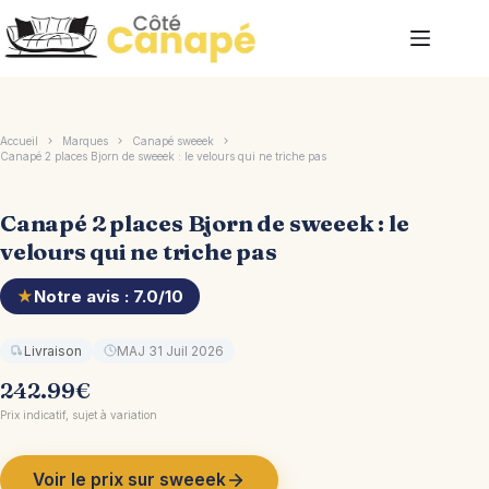
Passer
au
contenu
Accueil
Marques
Canapé sweeek
Canapé 2 places Bjorn de sweeek : le velours qui ne triche pas
Canapé 2 places Bjorn de sweeek : le
velours qui ne triche pas
★
Notre avis : 7.0/10
Livraison
MAJ 31 Juil 2026
242.99
€
Prix indicatif, sujet à variation
Voir le prix sur sweeek