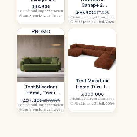
places
Canapé 2
208.90
€
scandinave gris
places
Prix indicatif, sujet à variation
200.90
€
287.90
€
Le
Le
Mis à jour le 31 Juil. 2026
clair, Test & avis
convertible
Prix indicatif, sujet à variation
prix
prix
Mis à jour le 31 Juil. 2026
(Vert), Test &
initial
actuel
avis
PROMO
était :
est :
287.90€.
200.90€.
Test Micadoni
Test Micadoni
Home Tilia : le
Home, Tissu
tissu peluche
3,999.00
€
Wind: la chenille
Prix indicatif, sujet à variation
1,234.00
€
1,299.00
€
Le
Le
Mis à jour le 31 Juil. 2026
veloutée
Prix indicatif, sujet à variation
prix
prix
Mis à jour le 31 Juil. 2026
initial
actuel
était :
est :
1,299.00€.
1,234.00€.