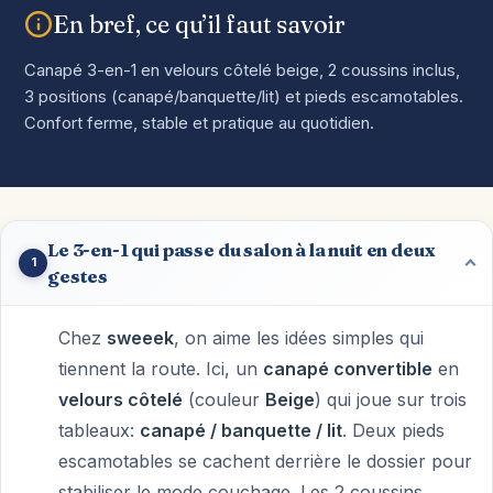
En bref, ce qu’il faut savoir
Canapé 3-en-1 en velours côtelé beige, 2 coussins inclus,
3 positions (canapé/banquette/lit) et pieds escamotables.
Confort ferme, stable et pratique au quotidien.
Le 3-en-1 qui passe du salon à la nuit en deux
1
gestes
Chez
sweeek
, on aime les idées simples qui
tiennent la route. Ici, un
canapé convertible
en
velours côtelé
(couleur
Beige
) qui joue sur trois
tableaux:
canapé / banquette / lit
. Deux pieds
escamotables se cachent derrière le dossier pour
stabiliser le mode couchage. Les 2 coussins