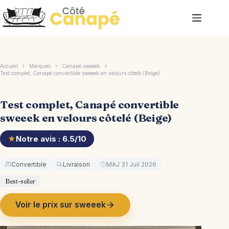
Passer
au
contenu
Accueil
Marques
Canapé sweeek
Test complet, Canapé convertible sweeek en velours côtelé (Beige)
Test complet, Canapé convertible
sweeek en velours côtelé (Beige)
★
Notre avis : 6.5/10
Convertible
Livraison
MAJ 31 Juil 2026
Best-seller
Voir le prix sur sweeek