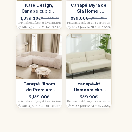
Kare Design,
Canapé Myra de
Canapé cubique
Sia Home :
crème (beige) :
confort nuage,
2,079.20
€
879.00
€
2,599.00
€
2,899.00
€
Le
Le
Le
Le
notre test sans
style arrondi
Prix indicatif, sujet à variation
Prix indicatif, sujet à variation
prix
prix
prix
prix
Mis à jour le 31 Juil. 2026
Mis à jour le 31 Juil. 2026
filtre
initial
actuel
initial
actuel
était :
est :
était :
est :
2,599.00€.
2,079.20€.
2,899.00€.
879.00€.
Canapé Bloom
canapé-lit
de Premium
Homcom
clic-
Interiors :
clac 3 places :
2,149.00
€
249.90
€
confort
notre avis après
Prix indicatif, sujet à variation
Prix indicatif, sujet à variation
Mis à jour le 31 Juil. 2026
Mis à jour le 31 Juil. 2026
contemporain
essai
en beige