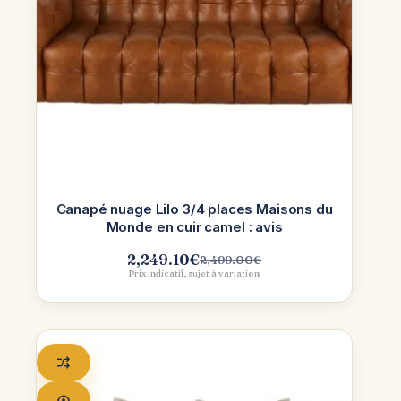
Canapé nuage Lilo 3/4 places Maisons du
Monde en cuir camel : avis
2,249.10
€
2,499.00
€
Le
Le
Prix indicatif, sujet à variation
prix
prix
initial
actuel
était :
est :
2,499.00€.
2,249.10€.