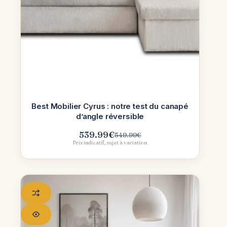
Best Mobilier Cyrus : notre test du canapé
d’angle réversible
539.99
€
549.99
€
Le
Le
Prix indicatif, sujet à variation
prix
prix
initial
actuel
était :
est :
549.99€.
539.99€.