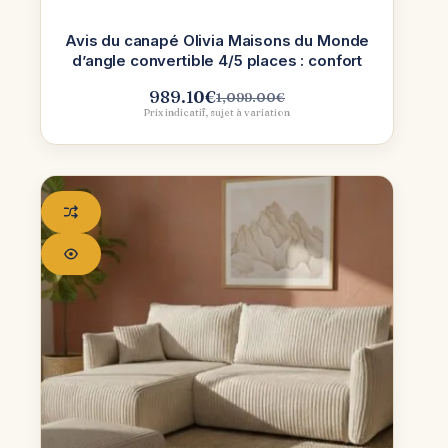
Avis du canapé Olivia Maisons du Monde
d’angle convertible 4/5 places : confort
989.10
€
1,099.00
€
Le
Le
Prix indicatif, sujet à variation
prix
prix
initial
actuel
était :
est :
1,099.00€.
989.10€.