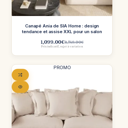
Canapé Ania de SIA Home : design
tendance et assise XXL pour un salon
1,099.00
€
2,749.00
€
Le
Le
Prix indicatif, sujet à variation
prix
prix
initial
actuel
était :
est :
2,749.00€.
1,099.00€.
PROMO