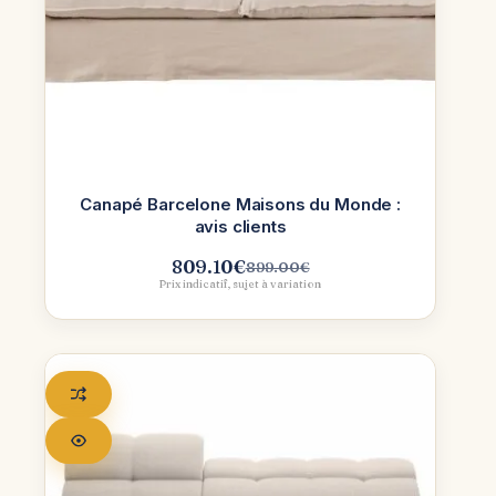
Canapé Barcelone Maisons du Monde :
avis clients
809.10
€
899.00
€
Le
Le
Prix indicatif, sujet à variation
prix
prix
initial
actuel
était :
est :
899.00€.
809.10€.