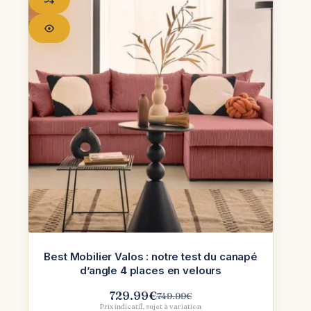
Best Mobilier Valos : notre test du canapé
d’angle 4 places en velours
729.99
€
749.99
€
Le
Le
Prix indicatif, sujet à variation