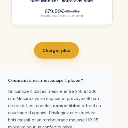
Best Mobilier : notre avis sans
679.99
€
699.99
€
Le
Le
Prix indicatif, sujet à variation
prix
prix
initial
actuel
était :
est :
699.99€.
679.99€.
Charger plus
Comment choisir un canape 4 places ?
Un canape 4 places mesure entre 240 et 300
cm. Mesurez votre espace et prevoyez 60 cm
de recul. Les modeles
convertibles
offrent un
couchage d appoint. Privilegiez une structure
bois massif et un rembourrage mousse HR 35
minimum pour un confort durable.