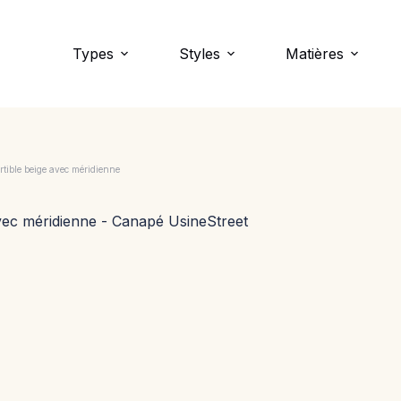
Types
Styles
Matières
tible beige avec méridienne