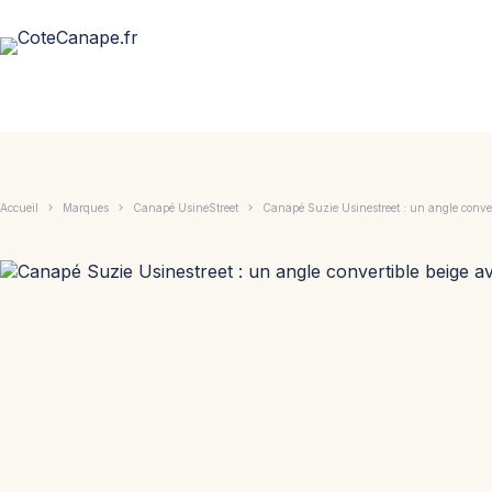
Passer
au
contenu
Accueil
Marques
Canapé UsineStreet
Canapé Suzie Usinestreet : un angle conver