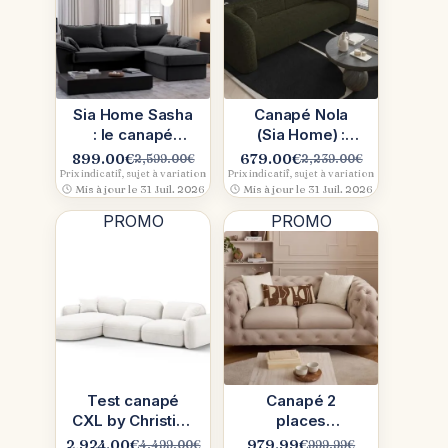
Sia Home Sasha
Canapé Nola
: le canapé
(Sia Home) :
convertible qui
coussins boules
899.00
€
679.00
€
2,599.00
€
2,239.00
€
Le
Le
Le
Le
soigne le style
Prix indicatif, sujet à variation
Prix indicatif, sujet à variation
prix
prix
prix
prix
Mis à jour le 31 Juil. 2026
Mis à jour le 31 Juil. 2026
(et
initial
actuel
initial
actuel
PROMO
PROMO
était :
est :
était :
est :
2,599.00€.
899.00€.
2,239.00€.
679.00€.
Test canapé
Canapé 2
CXL by Christian
places
Lacroix (tissu
Chesterfield
2,924.00
€
979.99
€
4,499.00
€
999.99
€