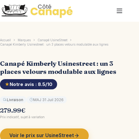
Passer
au
contenu
Accueil
Marques
Canapé UsineStreet
Canapé Kimberly Usinestreet : un 3 places velours modulable aux lignes
Canapé Kimberly Usinestreet : un 3
places velours modulable aux lignes
★
Notre avis : 8.5/10
Livraison
MAJ 31 Juil 2026
279.99
€
Prix indicatif, sujet à variation
Voir le prix sur UsineStreet