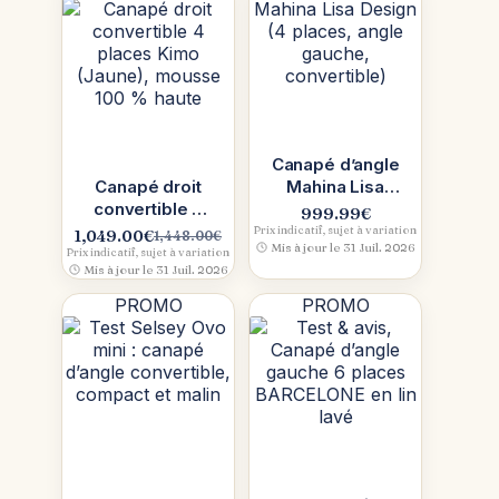
Canapé d’angle
Canapé droit
Mahina Lisa
convertible 4
Design (4
999.99
€
places Kimo
places, angle
Prix indicatif, sujet à variation
1,049.00
€
1,448.00
€
Le
Le
Mis à jour le 31 Juil. 2026
(Jaune),
gauche,
Prix indicatif, sujet à variation
prix
prix
Mis à jour le 31 Juil. 2026
mousse 100 %
convertible)
initial
actuel
haute
PROMO
PROMO
était :
est :
1,448.00€.
1,049.00€.