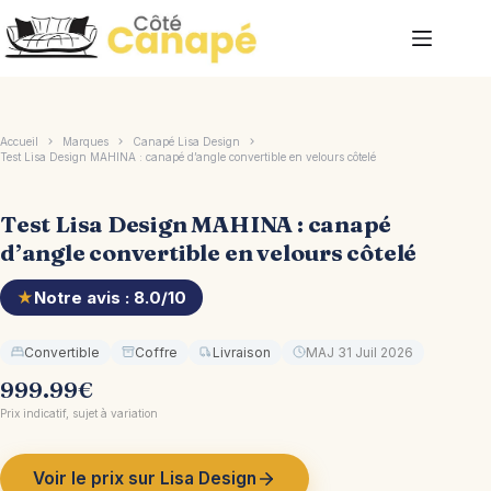
Passer
au
contenu
Accueil
Marques
Canapé Lisa Design
Test Lisa Design MAHINA : canapé d’angle convertible en velours côtelé
Test Lisa Design MAHINA : canapé
d’angle convertible en velours côtelé
★
Notre avis : 8.0/10
Convertible
Coffre
Livraison
MAJ 31 Juil 2026
999.99
€
Prix indicatif, sujet à variation
Voir le prix sur Lisa Design