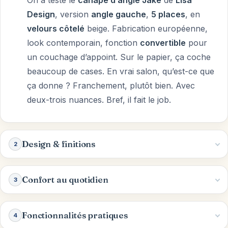
On a testé le
canapé d’angle Jake
de
Lisa
Design
, version
angle gauche
,
5 places
, en
velours côtelé
beige. Fabrication européenne,
look contemporain, fonction
convertible
pour
un couchage d’appoint. Sur le papier, ça coche
beaucoup de cases. En vrai salon, qu’est-ce que
ça donne ? Franchement, plutôt bien. Avec
deux-trois nuances. Bref, il fait le job.
Design & finitions
2
Confort au quotidien
3
Fonctionnalités pratiques
4