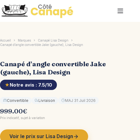
Passer
au
contenu
Accueil
Marques
Canapé Lisa Design
Canapé d’angle convertible Jake (gauche), Lisa Design
Canapé d’angle convertible Jake
(gauche), Lisa Design
★
Notre avis : 7.5/10
Convertible
Livraison
MAJ 31 Juil 2026
999.00
€
Prix indicatif, sujet à variation
Voir le prix sur Lisa Design