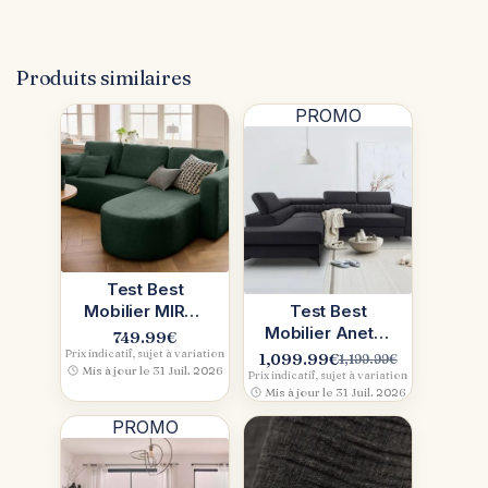
Produits similaires
PROMO
Test Best
Mobilier MIRO :
Test Best
canapé d’angle
Mobilier Aneta :
749.99
€
convertible
canapé d’angle
Prix indicatif, sujet à variation
1,099.99
€
1,199.99
€
Le
Le
Mis à jour le 31 Juil. 2026
réversible
gauche
Prix indicatif, sujet à variation
prix
prix
Mis à jour le 31 Juil. 2026
convertible en
initial
actuel
velours
PROMO
était :
est :
1,199.99€.
1,099.99€.