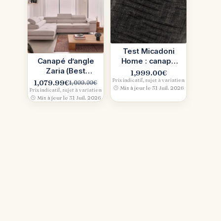
Test Micadoni
Canapé d’angle
Home : canapé
Zaria (Best
d’angle en tissu
1,999.00
€
Mobilier) :
chenille gris,
Prix indicatif, sujet à variation
1,079.99
€
1,099.99
€
Le
Le
Mis à jour le 31 Juil. 2026
velours côtelé
notre avis
Prix indicatif, sujet à variation
prix
prix
Mis à jour le 31 Juil. 2026
initial
actuel
était :
est :
1,099.99€.
1,079.99€.