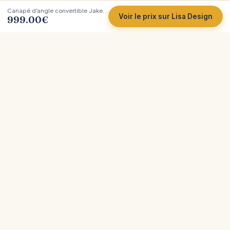
Canapé d’angle convertible Jake (gauche), Lisa Design
Voir le prix sur Lisa Design
999.00
€
Côté
Canapé
Tests et comparatifs indépendants de canapés.
Plus de 200 marques analysées, avec leurs vrais
atouts et leurs limites, pour vous aider à acheter
sereinement.
Avis indépendants
200+ marques
Meilleur prix
Explorer