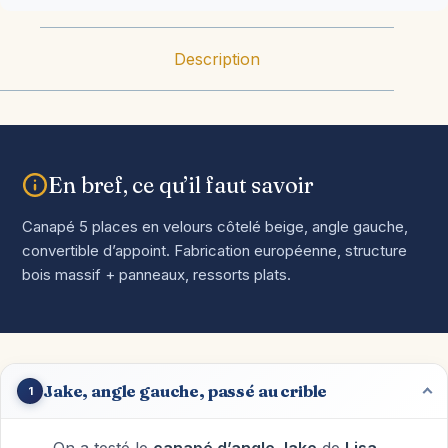
Description
En bref, ce qu’il faut savoir
Canapé 5 places en velours côtelé beige, angle gauche,
convertible d’appoint. Fabrication européenne, structure
bois massif + panneaux, ressorts plats.
Jake, angle gauche, passé au crible
1