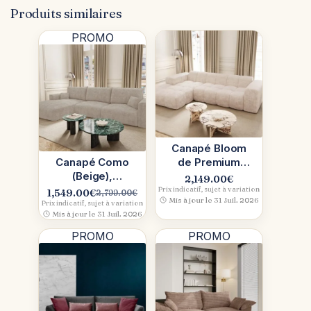
Produits similaires
PROMO
Canapé Bloom
Canapé Como
de Premium
(Beige),
Interiors :
2,149.00
€
Premium
confort
Prix indicatif, sujet à variation
1,549.00
€
2,799.00
€
Le
Le
Mis à jour le 31 Juil. 2026
Interiors :
contemporain
Prix indicatif, sujet à variation
prix
prix
Mis à jour le 31 Juil. 2026
convertible,
en beige
initial
actuel
doux et
PROMO
PROMO
était :
est :
généreux
2,799.00€.
1,549.00€.