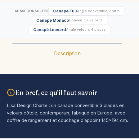
Canapé Fuji
AUSSI CONSULTES
Angle convertible, coffre
Canapé Monaco
Convertible velours
Canapé Leonard
Angle velours 4 places
Description
En bref, ce qu’il faut savoir
Lisa Design Charlie : un canapé convertible 3 places en
velours côtelé, contemporain, fabriqué en Europe, avec
coffre de rangement et couchage d’appoint 145×194 cm.