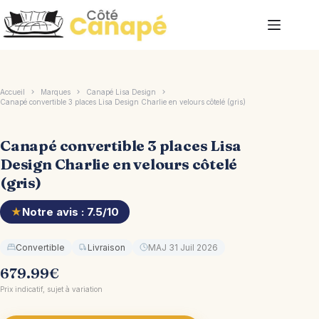
Passer
au
contenu
Accueil
Marques
Canapé Lisa Design
Canapé convertible 3 places Lisa Design Charlie en velours côtelé (gris)
Canapé convertible 3 places Lisa
Design Charlie en velours côtelé
(gris)
★
Notre avis : 7.5/10
Convertible
Livraison
MAJ 31 Juil 2026
679.99
€
Prix indicatif, sujet à variation