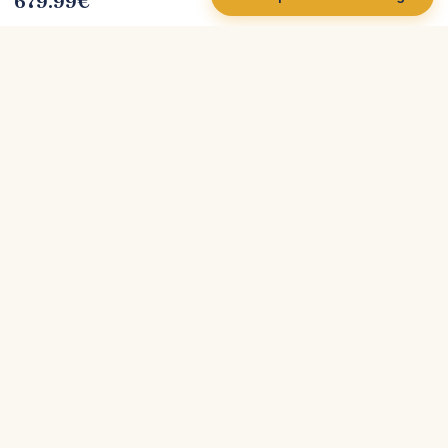
679.99
€
Côté
Canapé
Tests et comparatifs indépendants de canapés.
Plus de 200 marques analysées, avec leurs vrais
atouts et leurs limites, pour vous aider à acheter
sereinement.
Avis indépendants
200+ marques
Meilleur prix
Explorer