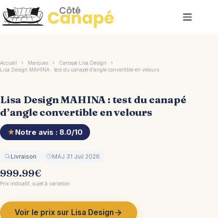
Passer
au
contenu
Accueil
Marques
Canapé Lisa Design
Lisa Design MAHINA : test du canapé d’angle convertible en velours
Lisa Design MAHINA : test du canapé
d’angle convertible en velours
★
Notre avis : 8.0/10
Livraison
MAJ 31 Juil 2026
999.99
€
Prix indicatif, sujet à variation
Voir le prix sur Lisa Design