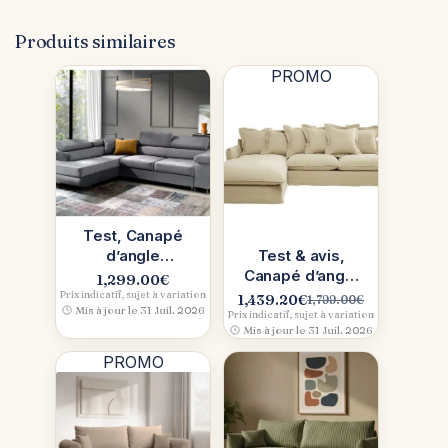
Produits similaires
PROMO
Test, Canapé
d’angle
Test & avis,
convertible
Canapé d’angle
1,299.00
€
gauche Wilson
gauche 6
Prix indicatif, sujet à variation
1,439.20
€
1,799.00
€
Le
Le
Mis à jour le 31 Juil. 2026
4 places en
places
Prix indicatif, sujet à variation
prix
prix
Mis à jour le 31 Juil. 2026
velours
BARCELONE en
initial
actuel
lin lavé
PROMO
était :
est :
1,799.00€.
1,439.20€.