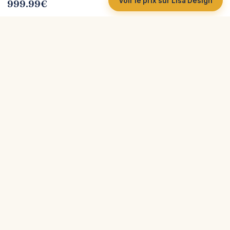
Voir le prix sur Lisa Design
999.99
€
Côté
Canapé
Tests et comparatifs indépendants de canapés.
Plus de 200 marques analysées, avec leurs vrais
atouts et leurs limites, pour vous aider à acheter
sereinement.
Avis indépendants
200+ marques
Meilleur prix
Explorer