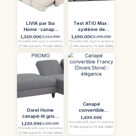
LIVIA par Sia
Test ATIO Max :
Home : canapé
système de
d’angle
canapés
1,249.00
€
1,490.00
€
3,949.00
€
2,100.00
€
Le
Le
Le
Le
convertible
modulable gris,
Prix indicatif, sujet à variation
Prix indicatif, sujet à variation
prix
prix
prix
prix
Mis à jour le 31 Juil. 2026
Mis à jour le 31 Juil. 2026
notre avis
initial
actuel
initial
actuel
complet
PROMO
était :
est :
était :
est :
3,949.00€.
1,249.00€.
2,100.00€.
1,490.00€.
Canapé
Dorel Home
convertible
canapé-lit gris à
Francy
1,409.00
€
suspension à
(Divani.Store) :
Prix indicatif, sujet à variation
1,129.99
€
1,399.99
€
Le
Le
Mis à jour le 31 Juil. 2026
vagues : notre
élégance
Prix indicatif, sujet à variation
prix
prix
Mis à jour le 31 Juil. 2026
test