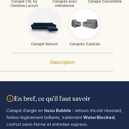
Canapé CXL by
Canapés avec
Canapé Convertible
Christian Lacroix
méridienne
Canapé Velours
Canapés 3 places
Description
En bref, ce qu’il faut savoir
Canapé d’angle en
tissu Bubble
: velours tricoté résistant,
finition légèrement brillante, traitement
WaterBlocked
,
confort semi-ferme et entretien express.