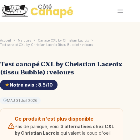
Passer
au
contenu
Accueil
Marques
Canapé CXL by Christian Lacroix
Test canapé CXL by Christian Lacroix (tissu Bubble) : velours
Test canapé CXL by Christian Lacroix
(tissu Bubble) : velours
★
Notre avis : 8.5/10
MAJ 31 Juil 2026
Ce produit n'est plus disponible
Pas de panique, voici
3 alternatives chez CXL
by Christian Lacroix
qui valent le coup d'oeil