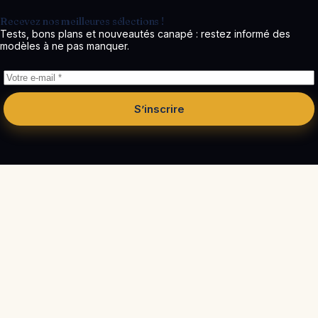
Recevez nos meilleures sélections !
Tests, bons plans et nouveautés canapé : restez informé des
modèles à ne pas manquer.
S’inscrire
Côté
Canapé
MEILLEURES ALTERNATIVES