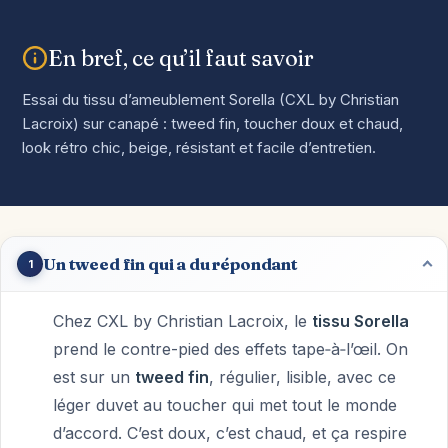
En bref, ce qu’il faut savoir
Essai du tissu d’ameublement Sorella (CXL by Christian
Lacroix) sur canapé : tweed fin, toucher doux et chaud,
look rétro chic, beige, résistant et facile d’entretien.
Un tweed fin qui a du répondant
1
Chez CXL by Christian Lacroix, le
tissu Sorella
prend le contre-pied des effets tape‑à‑l’œil. On
est sur un
tweed fin
, régulier, lisible, avec ce
léger duvet au toucher qui met tout le monde
d’accord. C’est doux, c’est chaud, et ça respire