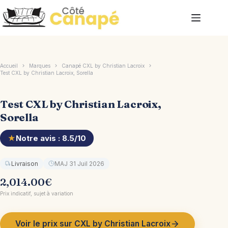
Passer
au
contenu
Accueil
Marques
Canapé CXL by Christian Lacroix
Test CXL by Christian Lacroix, Sorella
Test CXL by Christian Lacroix,
Sorella
★
Notre avis : 8.5/10
Livraison
MAJ 31 Juil 2026
2,014.00
€
Prix indicatif, sujet à variation
Voir le prix sur CXL by Christian Lacroix