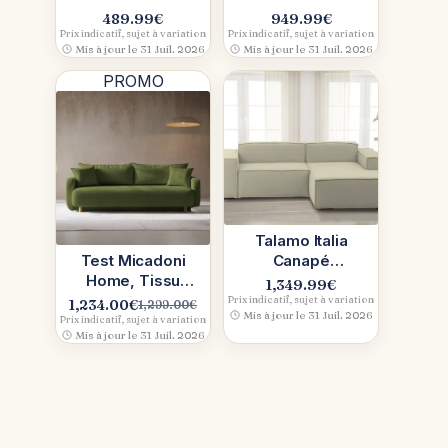
vert : design &
bouclette qui
489.99
€
949.99
€
confort
pense au
Prix indicatif, sujet à variation
Prix indicatif, sujet à variation
Mis à jour le 31 Juil. 2026
Mis à jour le 31 Juil. 2026
quotidien
PROMO
Talamo Italia
Test Micadoni
Canapé
Home, Tissu
modulable 2
1,349.99
€
Wind: la chenille
places avec
Prix indicatif, sujet à variation
1,234.00
€
1,299.00
€
Le
Le
Mis à jour le 31 Juil. 2026
veloutée
péninsule droite
Prix indicatif, sujet à variation
prix
prix
Mis à jour le 31 Juil. 2026
(Beige)
initial
actuel
était :
est :
1,299.00€.
1,234.00€.