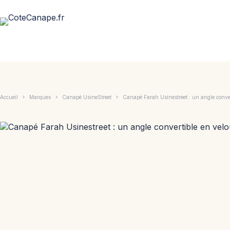
Passer
au
contenu
Accueil
Marques
Canapé UsineStreet
Canapé Farah Usinestreet : un angle convert