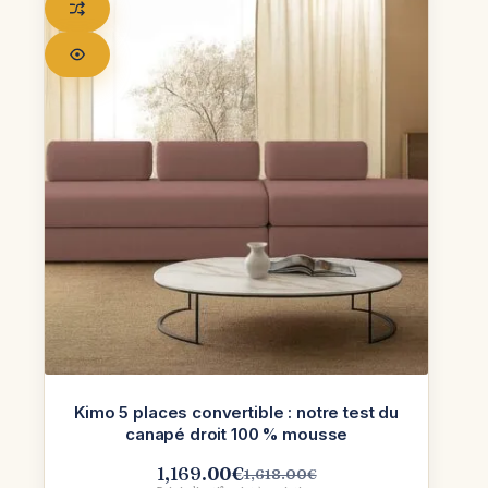
Kimo 5 places convertible : notre test du
canapé droit 100 % mousse
1,169.00
€
1,618.00
€
Le
Le