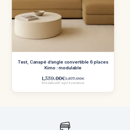
Test, Canapé d’angle convertible 6 places
Kimo : modulable
1,359.00
€
1,877.00
€
Le
Le
Prix indicatif, sujet à variation
prix
prix
initial
actuel
était :
est :
1,877.00€.
1,359.00€.