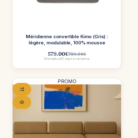
Méridienne convertible Kimo (Gris) :
légère, modulable, 100% mousse
579.00
€
789.00
€
Le
Le
Prix indicatif, sujet à variation
prix
prix
initial
actuel
était :
est :
789.00€.
579.00€.
PROMO