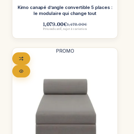
Kimo canapé d’angle convertible 5 places :
le modulaire qui change tout
1,079.00
€
1,478.00
€
Le
Le
Prix indicatif, sujet à variation
prix
prix
initial
actuel
était :
est :
1,478.00€.
1,079.00€.
PROMO