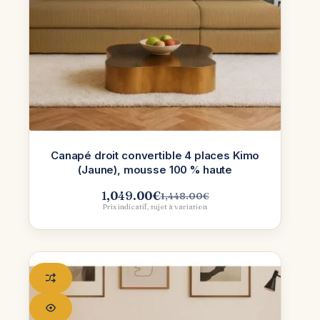
Canapé droit convertible 4 places Kimo
(Jaune), mousse 100 % haute
1,049.00
€
1,448.00
€
Le
Le
Prix indicatif, sujet à variation
prix
prix
initial
actuel
était :
est :
1,448.00€.
1,049.00€.