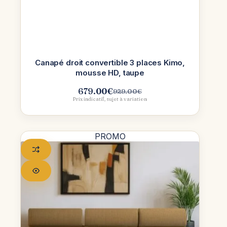
Canapé droit convertible 3 places Kimo,
mousse HD, taupe
679.00
€
929.00
€
Le
Le
Prix indicatif, sujet à variation
prix
prix
initial
actuel
était :
est :
929.00€.
679.00€.
PROMO