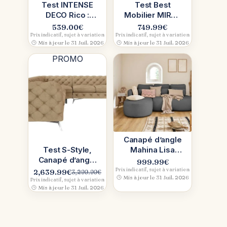
Test INTENSE
Test Best
DECO Rico :
Mobilier MIRO :
canapé d’angle
canapé d’angle
539.00
€
749.99
€
convertible
convertible
Prix indicatif, sujet à variation
Prix indicatif, sujet à variation
Mis à jour le 31 Juil. 2026
Mis à jour le 31 Juil. 2026
réversible 5
réversible
places
PROMO
Canapé d’angle
Test S-Style,
Mahina Lisa
Canapé d’angle
Design (4
999.99
€
Chesterfield en
places, angle
Prix indicatif, sujet à variation
2,639.99
€
3,299.99
€
Le
Le
Mis à jour le 31 Juil. 2026
L
gauche,
Prix indicatif, sujet à variation
prix
prix
Mis à jour le 31 Juil. 2026
convertible)
initial
actuel
était :
est :
3,299.99€.
2,639.99€.