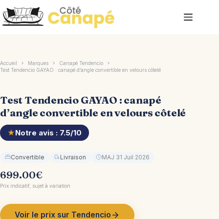
Passer
au
contenu
Accueil
Marques
Canapé Tendencio
Test Tendencio GAYAO : canapé d’angle convertible en velours côtelé
Test Tendencio GAYAO : canapé
d’angle convertible en velours côtelé
★
Notre avis : 7.5/10
Convertible
Livraison
MAJ 31 Juil 2026
699.00
€
Prix indicatif, sujet à variation
Voir le prix sur Tendencio