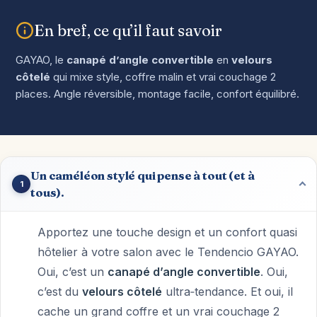
En bref, ce qu’il faut savoir
GAYAO, le
canapé d’angle convertible
en
velours
côtelé
qui mixe style, coffre malin et vrai couchage 2
places. Angle réversible, montage facile, confort équilibré.
Un caméléon stylé qui pense à tout (et à
1
tous).
Apportez une touche design et un confort quasi
hôtelier à votre salon avec le Tendencio GAYAO.
Oui, c’est un
canapé d’angle convertible
. Oui,
c’est du
velours côtelé
ultra‑tendance. Et oui, il
cache un grand coffre et un vrai couchage 2