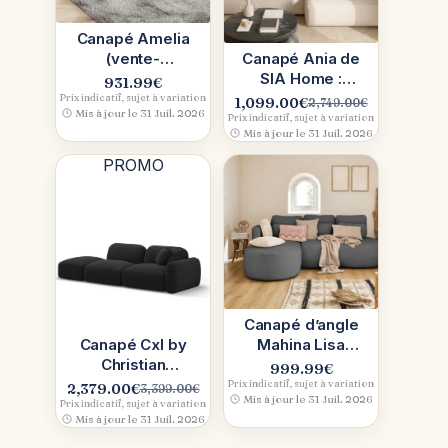
Canapé Amelia
(vente-
Canapé Ania de
unique.com) :
SIA Home :
931.99
€
élégance,
design
Prix indicatif, sujet à variation
1,099.00
€
2,749.00
€
Le
Le
Mis à jour le 31 Juil. 2026
velours,
tendance et
Prix indicatif, sujet à variation
prix
prix
Mis à jour le 31 Juil. 2026
convertible
assise XXL pour
initial
actuel
un salon
PROMO
était :
est :
2,749.00€.
1,099.00€.
Canapé d’angle
Canapé Cxl by
Mahina Lisa
Christian
Design (4
999.99
€
Lacroix en tissu
places, angle
Prix indicatif, sujet à variation
2,379.00
€
3,399.00
€
Le
Le
Mis à jour le 31 Juil. 2026
Bubble (gris)
gauche,
Prix indicatif, sujet à variation
prix
prix
Mis à jour le 31 Juil. 2026
convertible)
initial
actuel