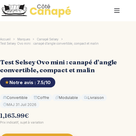
Passer
au
contenu
Accueil
Marques
Canapé Selsey
Test Selsey Ovo mini : canapé d’angle convertible, compact et malin
Test Selsey Ovo mini : canapé d’angle
convertible, compact et malin
★
Notre avis : 7.5/10
Convertible
Coffre
Modulable
Livraison
MAJ 31 Juil 2026
1,163.99
€
Prix indicatif, sujet à variation