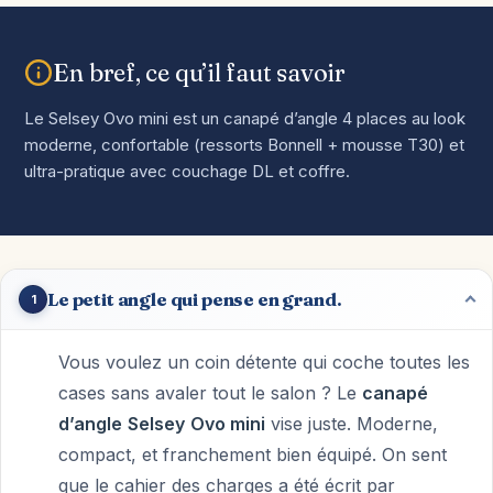
En bref, ce qu’il faut savoir
Le Selsey Ovo mini est un canapé d’angle 4 places au look
moderne, confortable (ressorts Bonnell + mousse T30) et
ultra-pratique avec couchage DL et coffre.
Le petit angle qui pense en grand.
1
Vous voulez un coin détente qui coche toutes les
cases sans avaler tout le salon ? Le
canapé
d’angle
Selsey
Ovo mini
vise juste. Moderne,
compact, et franchement bien équipé. On sent
que le cahier des charges a été écrit par