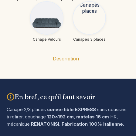
Canapé Velours
Canapés 3 places
Description
En bref, ce qu’il faut savoir
Canapé 2/3 places
convertible EXPRESS
sans coussins
à retirer, couchage
120×192 cm
,
matelas 16 cm
HR,
mécanique
RENATONISI
.
Fabrication 100% italienne
.