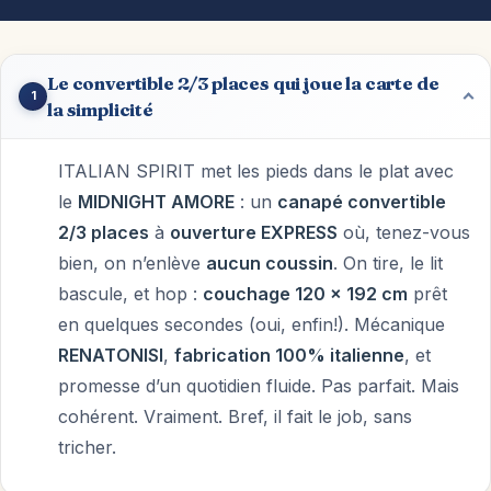
Le convertible 2/3 places qui joue la carte de
1
la simplicité
ITALIAN SPIRIT met les pieds dans le plat avec
le
MIDNIGHT AMORE
: un
canapé convertible
2/3 places
à
ouverture EXPRESS
où, tenez-vous
bien, on n’enlève
aucun coussin
. On tire, le lit
bascule, et hop :
couchage 120 x 192 cm
prêt
en quelques secondes (oui, enfin!). Mécanique
RENATONISI
,
fabrication 100% italienne
, et
promesse d’un quotidien fluide. Pas parfait. Mais
cohérent. Vraiment. Bref, il fait le job, sans
tricher.