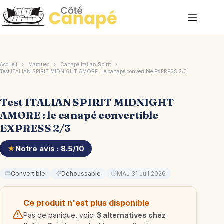
Passer
au
contenu
Accueil
Marques
Canapé Italian Spirit
Test ITALIAN SPIRIT MIDNIGHT AMORE : le canapé convertible EXPRESS 2/3
Test ITALIAN SPIRIT MIDNIGHT
AMORE : le canapé convertible
EXPRESS 2/3
★
Notre avis : 8.5/10
Convertible
Déhoussable
MAJ 31 Juil 2026
Ce produit n'est plus disponible
Pas de panique, voici
3 alternatives chez