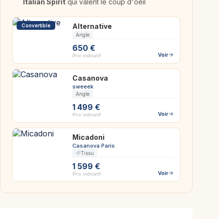
Italian Spirit
qui valent le coup d'oeil
Alternative
Convertible
Angle
650 €
Voir
Prix indicatif
Casanova
sweeek
Angle
1 499 €
Voir
Prix indicatif
Micadoni
Casanova Paris
Tissu
1 599 €
Voir
Prix indicatif