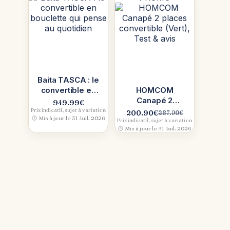
379.00€.
303.20€.
Baita TASCA : le
convertible en
HOMCOM
bouclette qui
Canapé 2
949.99
€
pense au
places
Prix indicatif, sujet à variation
200.90
€
287.90
€
Le
Le
Mis à jour le 31 Juil. 2026
quotidien
convertible
Prix indicatif, sujet à variation
prix
prix
Mis à jour le 31 Juil. 2026
(Vert), Test &
initial
actuel
avis
était :
est :
287.90€.
200.90€.