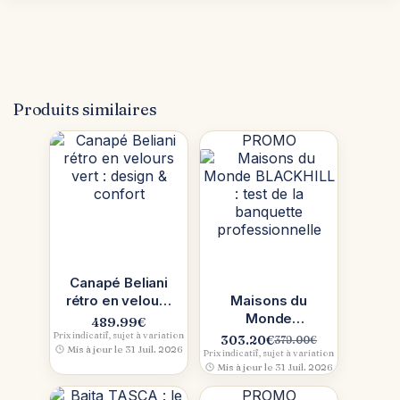
Produits similaires
PROMO
Canapé Beliani
rétro en velours
Maisons du
vert : design &
Monde
489.99
€
confort
BLACKHILL :
Prix indicatif, sujet à variation
303.20
€
379.00
€
Le
Le
Mis à jour le 31 Juil. 2026
test de la
Prix indicatif, sujet à variation
prix
prix
Mis à jour le 31 Juil. 2026
banquette
initial
actuel
professionnelle
PROMO
était :
est :