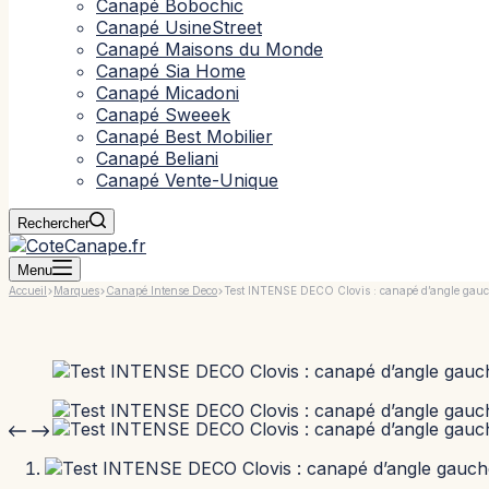
Canapé Bobochic
Canapé UsineStreet
Canapé Maisons du Monde
Canapé Sia Home
Canapé Micadoni
Canapé Sweeek
Canapé Best Mobilier
Canapé Beliani
Canapé Vente-Unique
Rechercher
Menu
Accueil
Marques
Canapé Intense Deco
Test INTENSE DECO Clovis : canapé d’angle gauch