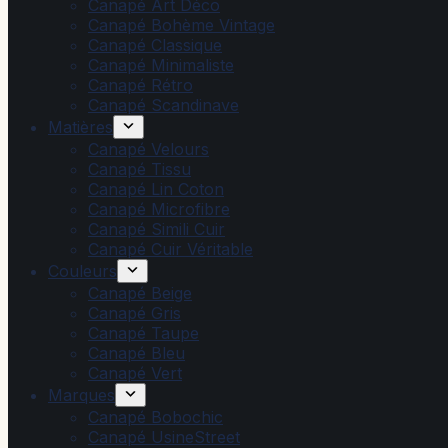
Canapé Art Déco
Canapé Bohème Vintage
Canapé Classique
Canapé Minimaliste
Canapé Rétro
Canapé Scandinave
Matières
Canapé Velours
Canapé Tissu
Canapé Lin Coton
Canapé Microfibre
Canapé Simili Cuir
Canapé Cuir Véritable
Couleurs
Canapé Beige
Canapé Gris
Canapé Taupe
Canapé Bleu
Canapé Vert
Marques
Canapé Bobochic
Canapé UsineStreet