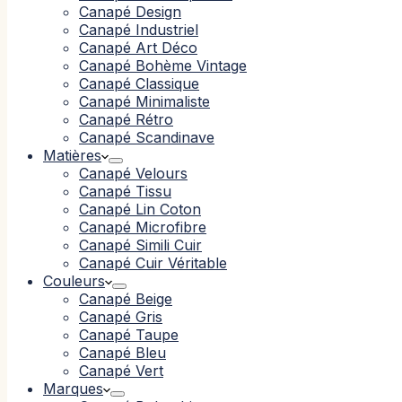
Canapé Design
Canapé Industriel
Canapé Art Déco
Canapé Bohème Vintage
Canapé Classique
Canapé Minimaliste
Canapé Rétro
Canapé Scandinave
Matières
Canapé Velours
Canapé Tissu
Canapé Lin Coton
Canapé Microfibre
Canapé Simili Cuir
Canapé Cuir Véritable
Couleurs
Canapé Beige
Canapé Gris
Canapé Taupe
Canapé Bleu
Canapé Vert
Marques