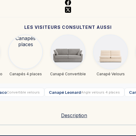
LES VISITEURS CONSULTENT AUSSI
co
Canapés 4 places
Canapé Convertible
Canapé Velours
aco
Canapé Leonard
Can
Convertible velours
Angle velours 4 places
Description