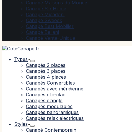
Canapé Maisons du Monde
Canapé Sia Home
Canapé Micadoni
Canapé Sweeek
Canapé Best Mobilier
Canapé Beliani
Canapé Vente-Unique
Types
Canapés 2 places
Canapés 3 places
Canapés 4 places
Canapés Convertibles
Canapés avec méridienne
Canapés clic-clac
Canapés d’angle
Canapés modulables
Canapés panoramiques
Canapés relax électriques
Styles
Canapé Contemporain