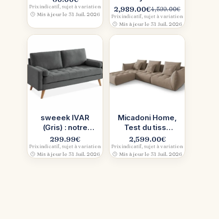
l’élégance
Lacroix :
Prix indicatif, sujet à variation
2,989.00
€
4,599.00
€
Le
Le
Mis à jour le 31 Juil. 2026
classique chic à
velours bleu,
Prix indicatif, sujet à variation
prix
prix
Mis à jour le 31 Juil. 2026
petit prix
moelleux et
initial
actuel
durable
était :
est :
4,599.00€.
2,989.00€.
sweeek IVAR
Micadoni Home,
(Gris) : notre
Test du tissu
test d’un canapé
Casino (velours)
299.99
€
2,599.00
€
scandinave
: douceur
Prix indicatif, sujet à variation
Prix indicatif, sujet à variation
Mis à jour le 31 Juil. 2026
Mis à jour le 31 Juil. 2026
ferme et malin