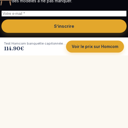
des modèles à ne pas manquer.
S’inscrire
Test Homcom banquette capitonnée avec coffre, chic, pratique, assumée
Voir le prix sur Homcom
114.90
€
Côté
Canapé
Tests et comparatifs indépendants de canapés.
Plus de 200 marques analysées, avec leurs vrais
atouts et leurs limites, pour vous aider à acheter