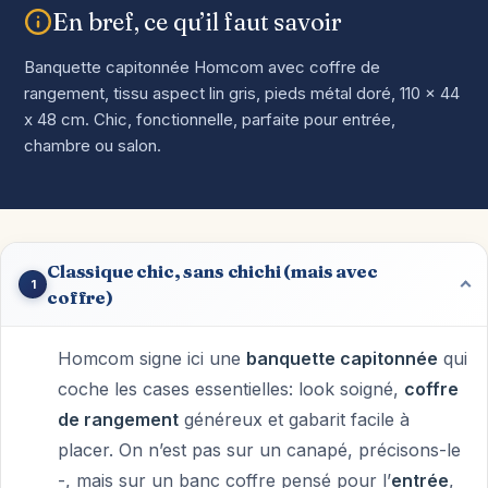
En bref, ce qu’il faut savoir
Banquette capitonnée Homcom avec coffre de
rangement, tissu aspect lin gris, pieds métal doré, 110 x 44
x 48 cm. Chic, fonctionnelle, parfaite pour entrée,
chambre ou salon.
Classique chic, sans chichi (mais avec
1
coffre)
Homcom signe ici une
banquette capitonnée
qui
coche les cases essentielles: look soigné,
coffre
de rangement
généreux et gabarit facile à
placer. On n’est pas sur un canapé, précisons-le
-, mais sur un banc coffre pensé pour l’
entrée
,