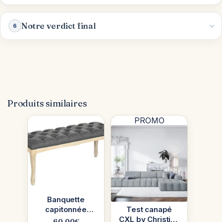
Notre verdict final
6
Produits similaires
PROMO
Banquette
capitonnée
Test canapé
Homcom :
CXL by Christian
60.00
€