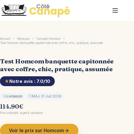
Passer
au
contenu
Accueil
Marques
Canapé Homcom
Test Homcom banquette capitonnée avec coffre, chic, pratique, assumée
Test Homcom banquette capitonnée
avec coffre, chic, pratique, assumée
★
Notre avis : 7.0/10
Livraison
MAJ 31 Juil 2026
114.90
€
Prix indicatif, sujet à variation
Voir le prix sur Homcom