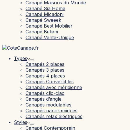
Canapé Maisons du Monde
Canapé Sia Home
Canapé Micadoni
Canapé Sweeek
Canapé Best Mobilier
Canapé Beliani
Canapé Vente-Unique
Types
Canapés 2 places
Canapés 3 places
Canapés 4 places
Canapés Convertibles
Canapés avec méridienne
Canapés clic-clac
Canapés d’angle
Canapés modulables
Canapés panoramiques
Canapés relax électriques
Styles
Canapé Contemporain