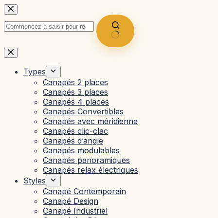
Passer
au
contenu
Aucun
résultat
Types
Canapés 2 places
Canapés 3 places
Canapés 4 places
Canapés Convertibles
Canapés avec méridienne
Canapés clic-clac
Canapés d’angle
Canapés modulables
Canapés panoramiques
Canapés relax électriques
Styles
Canapé Contemporain
Canapé Design
Canapé Industriel