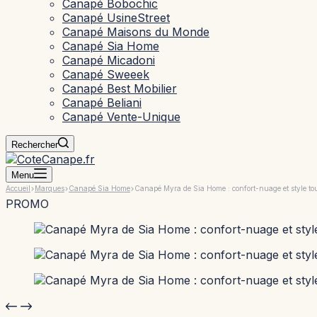
Canapé Bobochic
Canapé UsineStreet
Canapé Maisons du Monde
Canapé Sia Home
Canapé Micadoni
Canapé Sweeek
Canapé Best Mobilier
Canapé Beliani
Canapé Vente-Unique
Rechercher
Menu
Accueil
Marques
Canapé Sia Home
Canapé Myra de Sia Home : confort-nuage et style to
PROMO