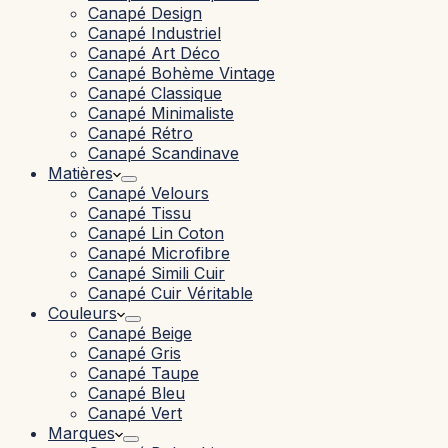
Canapé Design
Canapé Industriel
Canapé Art Déco
Canapé Bohème Vintage
Canapé Classique
Canapé Minimaliste
Canapé Rétro
Canapé Scandinave
Matières
Canapé Velours
Canapé Tissu
Canapé Lin Coton
Canapé Microfibre
Canapé Simili Cuir
Canapé Cuir Véritable
Couleurs
Canapé Beige
Canapé Gris
Canapé Taupe
Canapé Bleu
Canapé Vert
Marques