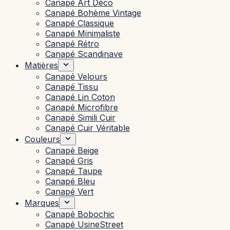
Canapé Art Déco
Canapé Bohème Vintage
Canapé Classique
Canapé Minimaliste
Canapé Rétro
Canapé Scandinave
Matières
Canapé Velours
Canapé Tissu
Canapé Lin Coton
Canapé Microfibre
Canapé Simili Cuir
Canapé Cuir Véritable
Couleurs
Canapé Beige
Canapé Gris
Canapé Taupe
Canapé Bleu
Canapé Vert
Marques
Canapé Bobochic
Canapé UsineStreet