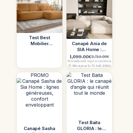
Test Best
Mobilier
Canapé Ania de
Candela,
SIA Home :
canapé d’angle
design
1,099.00
€
2,749.00
€
Le
Le
convertible 4
tendance et
Prix indicatif, sujet à variation
prix
prix
Mis à jour le 31 Juil. 2026
places (angle
assise XXL pour
initial
actuel
un salon
PROMO
était :
est :
2,749.00€.
1,099.00€.
Test Baita
Canapé Sasha
GLORIA : le