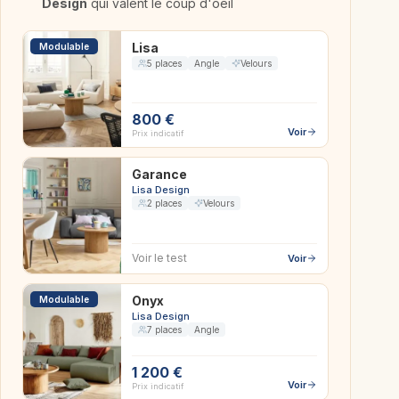
Design
qui valent le coup d'oeil
Lisa
Modulable
5 places
Angle
Velours
800 €
Voir
Prix indicatif
Garance
Lisa Design
2 places
Velours
Voir le test
Voir
Onyx
Modulable
Lisa Design
7 places
Angle
1 200 €
Voir
Prix indicatif