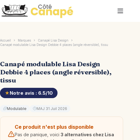
Passer
au
contenu
Accueil
Marques
Canapé Lisa Design
Canapé modulable Lisa Design Debbie 4 places (angle réversible), tissu
Canapé modulable Lisa Design
Debbie 4 places (angle réversible),
tissu
★
Notre avis : 6.5/10
Modulable
MAJ 31 Juil 2026
Ce produit n'est plus disponible
Pas de panique, voici
3 alternatives chez Lisa