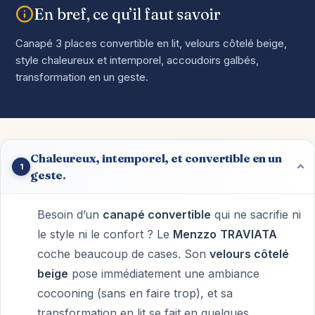
En bref, ce qu’il faut savoir
Canapé 3 places convertible en lit, velours côtelé beige,
style chaleureux et intemporel, accoudoirs galbés,
transformation en un geste.
Chaleureux, intemporel, et convertible en un
1
geste.
Besoin d’un
canapé convertible
qui ne sacrifie ni
le style ni le confort ? Le
Menzzo
TRAVIATA
coche beaucoup de cases. Son
velours côtelé
beige
pose immédiatement une ambiance
cocooning (sans en faire trop), et sa
transformation en lit se fait en quelques