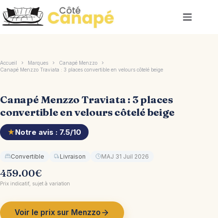
Passer
au
contenu
Accueil
Marques
Canapé Menzzo
Canapé Menzzo Traviata : 3 places convertible en velours côtelé beige
Canapé Menzzo Traviata : 3 places
convertible en velours côtelé beige
★
Notre avis : 7.5/10
Convertible
Livraison
MAJ 31 Juil 2026
459.00
€
Prix indicatif, sujet à variation
Voir le prix sur Menzzo