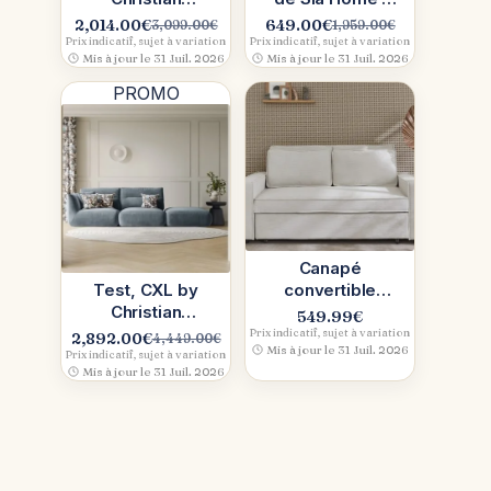
Lacroix, Sorella
confort
2,014.00
€
649.00
€
3,099.00
€
1,959.00
€
Le
Le
Le
Le
enveloppant,
Prix indicatif, sujet à variation
Prix indicatif, sujet à variation
prix
prix
prix
prix
Mis à jour le 31 Juil. 2026
Mis à jour le 31 Juil. 2026
allure
initial
actuel
initial
actuel
chaleureuse
PROMO
était :
est :
était :
est :
3,099.00€.
2,014.00€.
1,959.00€.
649.00€.
Canapé
Test, CXL by
convertible
Christian
sweeek en
549.99
€
Lacroix : canapé
velours côtelé
Prix indicatif, sujet à variation
2,892.00
€
4,449.00
€
Le
Le
Mis à jour le 31 Juil. 2026
en tissu velours
(Beige), 3-en-1
Prix indicatif, sujet à variation
prix
prix
Mis à jour le 31 Juil. 2026
tricoté
futé
initial
actuel
était :
est :
4,449.00€.
2,892.00€.