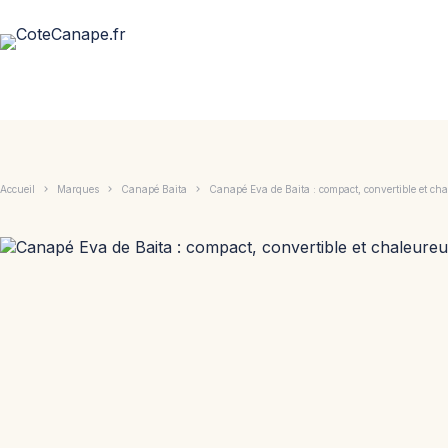
Passer
au
contenu
Accueil
Marques
Canapé Baita
Canapé Eva de Baita : compact, convertible et ch