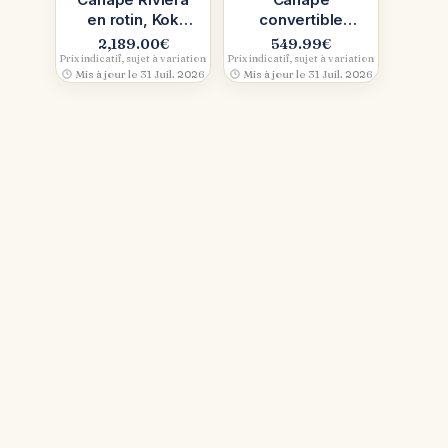
en rotin, Kok
convertible
Maison (vert)
sweeek en
2,189.00
€
549.99
€
velours côtelé
Prix indicatif, sujet à variation
Prix indicatif, sujet à variation
Mis à jour le 31 Juil. 2026
Mis à jour le 31 Juil. 2026
(Beige), 3-en-1
futé