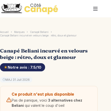
Passer
au
contenu
Accueil
Marques
Canapé Beliani
Canapé Beliani incurvé en velours beige : rétro, doux et glamour
Canapé Beliani incurvé en velours
beige : rétro, doux et glamour
★
Notre avis : 7.5/10
MAJ 31 Juil 2026
Ce produit n'est plus disponible
Pas de panique, voici
3 alternatives chez
Beliani
qui valent le coup d'oeil