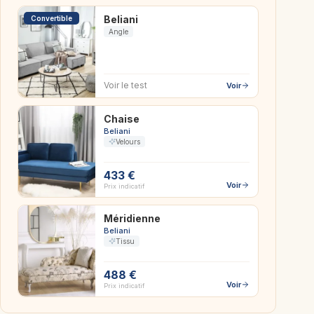
Beliani
Convertible
Angle
Voir le test
Voir
Chaise
Beliani
Velours
433 €
Voir
Prix indicatif
Méridienne
Beliani
Tissu
488 €
Voir
Prix indicatif