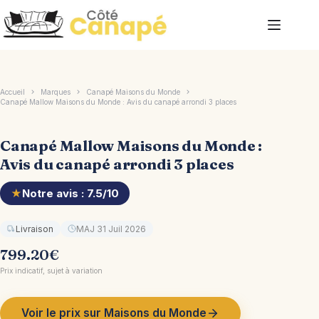
Passer
au
contenu
Accueil
Marques
Canapé Maisons du Monde
Canapé Mallow Maisons du Monde : Avis du canapé arrondi 3 places
Canapé Mallow Maisons du Monde :
Avis du canapé arrondi 3 places
★
Notre avis : 7.5/10
Livraison
MAJ 31 Juil 2026
799.20
€
Prix indicatif, sujet à variation
Voir le prix sur Maisons du Monde