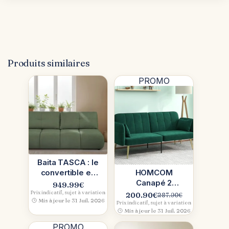
Produits similaires
PROMO
Baita TASCA : le
convertible en
HOMCOM
bouclette qui
Canapé 2
949.99
€
pense au
places
Prix indicatif, sujet à variation
200.90
€
287.90
€
Le
Le
Mis à jour le 31 Juil. 2026
quotidien
convertible
Prix indicatif, sujet à variation
prix
prix
Mis à jour le 31 Juil. 2026
(Vert), Test &
initial
actuel
avis
PROMO
était :
est :