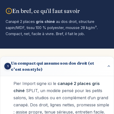
En bref, ce qu’il faut savoir
Canapé 2 places
gris chiné
au dos droit, structure
sapin/MDF, tissu 100 % polyester, mousse 28 kg/m³.
Compact, net, facile à vivre. Bref, il fait le job.
Un compact qui assume son dos droit (et
1
c’est son style)
Pier Import signe ici le
canapé 2 places
gris
chiné
SPLIT, un modèle pensé pour les petits
salons, les studios ou en complément d’un grand
canapé. Dos droit, lignes nettes, promesse simple
: assise propre, tenue sérieuse, entretien facile.