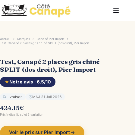
Passer
au
contenu
Accueil
Marques
Canapé Pier Import
Test, Canapé 2 places gris chiné SPLIT (dos droit), Pier Import
Test, Canapé 2 places gris chiné
SPLIT (dos droit), Pier Import
★
Notre avis : 6.5/10
Livraison
MAJ 31 Juil 2026
424.15
€
Prix indicatif, sujet à variation
Voir le prix sur Pier Import