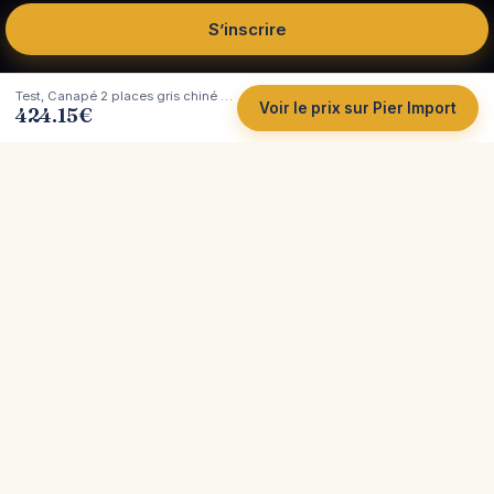
S’inscrire
Test, Canapé 2 places gris chiné SPLIT (dos droit), Pier Import
Voir le prix sur Pier Import
424.15
€
Côté
Canapé
Tests et comparatifs indépendants de canapés.
Plus de 200 marques analysées, avec leurs vrais
atouts et leurs limites, pour vous aider à acheter
sereinement.
Avis indépendants
200+ marques
Meilleur prix