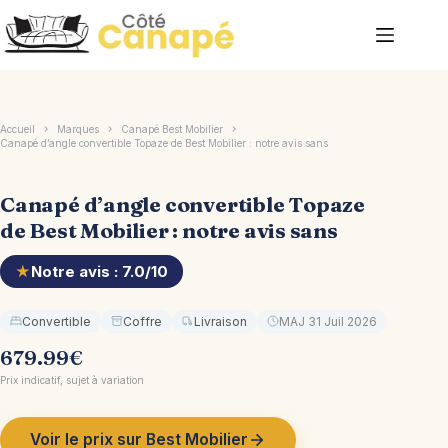
Passer
au
contenu
Accueil
Marques
Canapé Best Mobilier
Canapé d’angle convertible Topaze de Best Mobilier : notre avis sans
Canapé d’angle convertible Topaze
de Best Mobilier : notre avis sans
★
Notre avis : 7.0/10
Convertible
Coffre
Livraison
MAJ 31 Juil 2026
679.99
€
Prix indicatif, sujet à variation
Voir le prix sur Best Mobilier