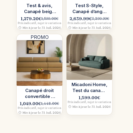
Test & avis,
Test S-Style,
Canapé beige
Canapé d’angle
chiné BUDDY
Chesterfield en
1,279.20
€
2,639.99
€
1,599.00
€
3,299.99
€
Le
Le
Le
Le
Maisons du
L
Prix indicatif, sujet à variation
Prix indicatif, sujet à variation
prix
prix
prix
prix
Mis à jour le 31 Juil. 2026
Mis à jour le 31 Juil. 2026
Monde :
initial
actuel
initial
actuel
composez
PROMO
était :
est :
était :
est :
1,599.00€.
1,279.20€.
3,299.99€.
2,639.99€.
Micadoni Home,
Canapé droit
Test du canapé
convertible 4
velours vert
1,599.00
€
places Kimo
convertible
Prix indicatif, sujet à variation
1,049.00
€
1,448.00
€
Le
Le
Mis à jour le 31 Juil. 2026
(Jaune),
Prix indicatif, sujet à variation
prix
prix
Mis à jour le 31 Juil. 2026
mousse 100 %
initial
actuel
haute
était :
est :
1,448.00€.
1,049.00€.