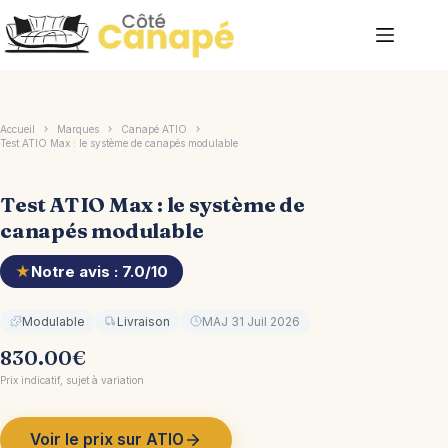
Passer
au
contenu
Accueil
Marques
Canapé ATIO
Test ATIO Max : le système de canapés modulable
Test ATIO Max : le système de
canapés modulable
★
Notre avis : 7.0/10
Modulable
Livraison
MAJ 31 Juil 2026
830.00
€
Prix indicatif, sujet à variation
Voir le prix sur ATIO