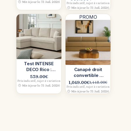
Le
Le
Mis à jour le 31 Juil. 2026
suédine marron
modulable Elior
Prix indicatif, sujet à variation
prix
prix
Mis à jour le 31 Juil. 2026
: canapé d’angle
initial
actuel
PROMO
était :
est :
1,299.00€.
909.30€.
Test INTENSE
DECO Rico :
Canapé droit
canapé d’angle
convertible 4
539.00
€
convertible
places Kimo
Prix indicatif, sujet à variation
1,049.00
€
1,448.00
€
Le
Le
Mis à jour le 31 Juil. 2026
réversible 5
(Jaune),
Prix indicatif, sujet à variation
prix
prix
Mis à jour le 31 Juil. 2026
places
mousse 100 %
initial
actuel
haute
était :
est :
1,448.00€.
1,049.00€.