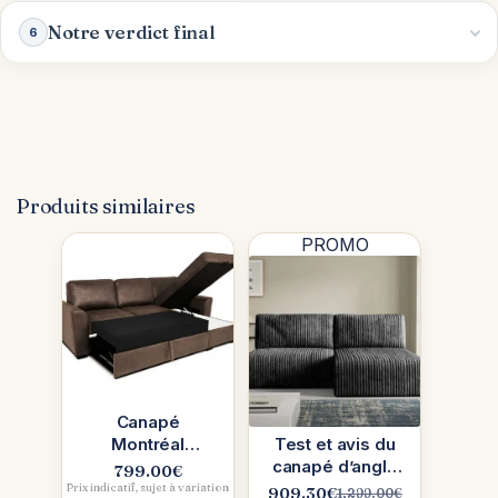
Notre verdict final
6
Produits similaires
PROMO
Canapé
Montréal
Test et avis du
Maisons du
canapé d’angle
799.00
€
Monde en
convertible et
Prix indicatif, sujet à variation
909.30
€
1,299.00
€