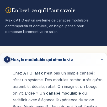
En bref, ce qu’il faut savoir
Max d’ATIO est un système de canapés modulable,
contemporain et convivial, en beige, pensé pour
composer librement votre salon.
Max, le modulable qui aime la vie
1
Chez
ATIO
,
Max
n’est pas un simple canapé :
c’est un système. Des modules rembourrés qu’on
assemble, décale, refait. On imagine, on bouge,
on vit. L’idée ? Un
canapé modulable
qui
redéfinit avec élégance l’expérience du salon.
Beige (évidemment), donc doux à l’œil, facile à