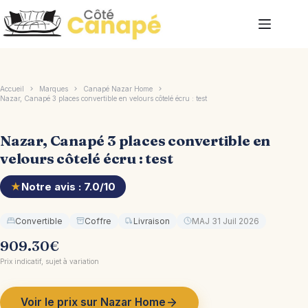
Passer
au
contenu
Accueil
Marques
Canapé Nazar Home
Nazar, Canapé 3 places convertible en velours côtelé écru : test
Nazar, Canapé 3 places convertible en
velours côtelé écru : test
★
Notre avis : 7.0/10
Convertible
Coffre
Livraison
MAJ 31 Juil 2026
909.30
€
Prix indicatif, sujet à variation
Voir le prix sur Nazar Home