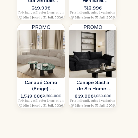
convertible
HERNANI
sweeek en
(Vente-
549.99
€
743.99
€
velours côtelé
unique.com) :
Prix indicatif, sujet à variation
Prix indicatif, sujet à variation
Mis à jour le 31 Juil. 2026
Mis à jour le 31 Juil. 2026
(Beige), 3-en-1
notre test du
futé
canapé relax 3
PROMO
PROMO
places
Canapé Como
Canapé Sasha
(Beige),
de Sia Home :
Premium
lignes
1,549.00
€
649.00
€
2,799.00
€
1,959.00
€
Le
Le
Le
Le
Interiors :
généreuses,
Prix indicatif, sujet à variation
Prix indicatif, sujet à variation
prix
prix
prix
prix
Mis à jour le 31 Juil. 2026
Mis à jour le 31 Juil. 2026
convertible,
confort
initial
actuel
initial
actuel
doux et
enveloppant
était :
est :
était :
est :
généreux
2,799.00€.
1,549.00€.
1,959.00€.
649.00€.