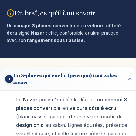
En bref, ce qu’il faut savoir
Un
canapé 3 places convertible
en
velours côtelé
écru
signé
Nazar
: chic, confortable et ultra-pratique
avec son
rangement sous l’assise
.
Un 3-places qui coche (presque) toutes les
1
cases
Le
Nazar
pose d’emblée le décor : un
canapé 3
places convertible
en
velours côtelé écru
(blanc cassé) qui apporte une vraie touche de
design chic
au salon. Lignes épurées, présence
visuelle douce, et cette texture côtelée qui capte