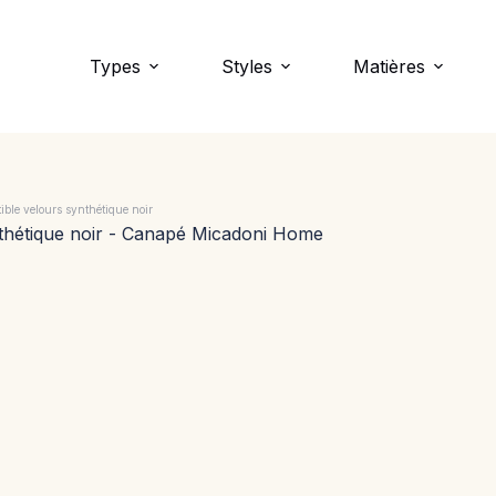
Types
Styles
Matières
ble velours synthétique noir