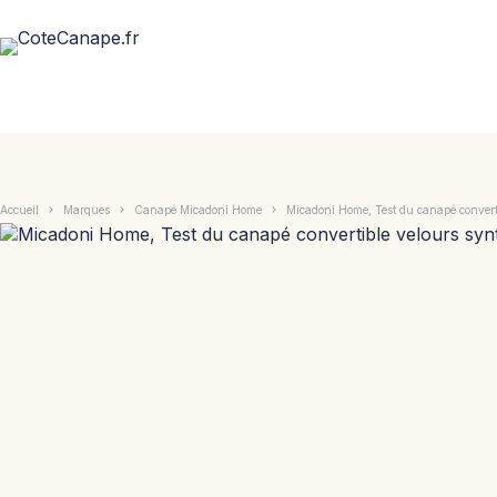
Passer
au
contenu
Accueil
Marques
Canapé Micadoni Home
Micadoni Home, Test du canapé converti