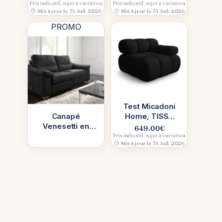
(ouverture
tissu gris foncé
Prix indicatif, sujet à variation
Prix indicatif, sujet à variation
Mis à jour le 31 Juil. 2026
Mis à jour le 31 Juil. 2026
chariot)
PROMO
Test Micadoni
Canapé
Home, TISSU
Venesetti en
Sonic : audace
649.00
€
cuir italien :
3D
Prix indicatif, sujet à variation
Mis à jour le 31 Juil. 2026
notre avis après
essai