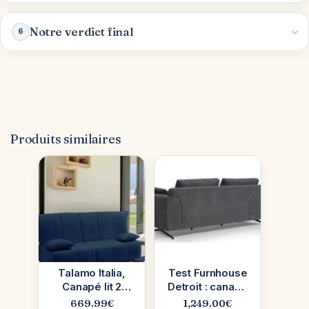
Notre verdict final
6
Produits similaires
Talamo Italia,
Test Furnhouse
Canapé lit 2
Detroit : canapé
places bleu
2 places en
669.99
€
1,249.00
€