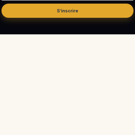
S’inscrire
Côté
Canapé
MEILLEURES ALTERNATIVES
Tests et comparatifs indépendants de canapés.
Plus de 200 marques analysées, avec leurs vrais
Coffre
atouts et leurs limites, pour vous aider à acheter
Maisons du Monde
104 €
sereinement.
indicatif