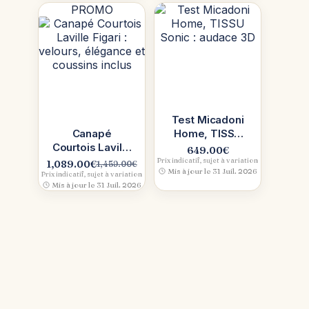
PROMO
était :
est :
499.99€.
479.99€.
Test Micadoni
Canapé
Home, TISSU
Courtois Laville
Sonic : audace
649.00
€
Figari : velours,
3D
Prix indicatif, sujet à variation
1,089.00
€
1,459.00
€
Le
Le
Mis à jour le 31 Juil. 2026
élégance et
Prix indicatif, sujet à variation
prix
prix
Mis à jour le 31 Juil. 2026
coussins inclus
initial
actuel
était :
est :
1,459.00€.
1,089.00€.