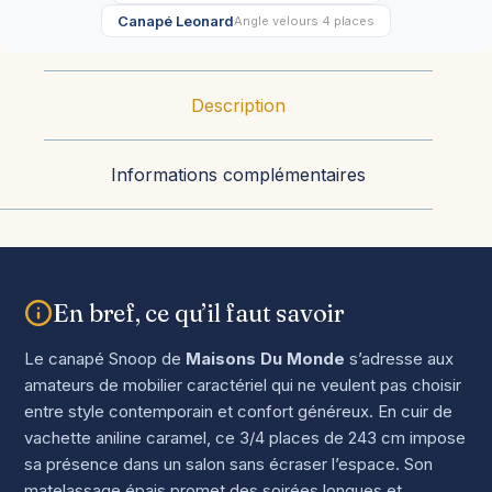
Canapé Leonard
Angle velours 4 places
Description
Informations complémentaires
En bref, ce qu’il faut savoir
Le canapé Snoop de
Maisons Du Monde
s’adresse aux
amateurs de mobilier caractériel qui ne veulent pas choisir
entre style contemporain et confort généreux. En cuir de
vachette aniline caramel, ce 3/4 places de 243 cm impose
sa présence dans un salon sans écraser l’espace. Son
matelassage épais promet des soirées longues et