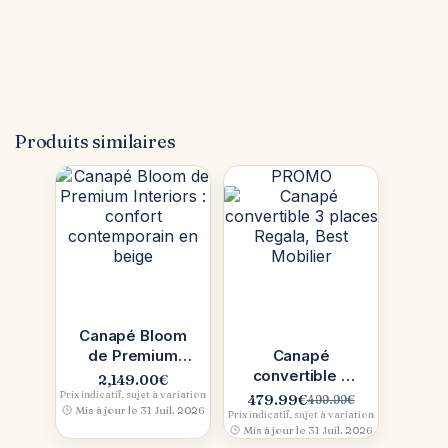
Produits similaires
PROMO
Canapé Bloom
de Premium
Canapé
Interiors :
convertible 3
2,149.00
€
confort
places Regala,
Prix indicatif, sujet à variation
479.99
€
499.99
€
Le
Le
Mis à jour le 31 Juil. 2026
contemporain
Best Mobilier
Prix indicatif, sujet à variation
prix
prix
Mis à jour le 31 Juil. 2026
en beige
initial
actuel