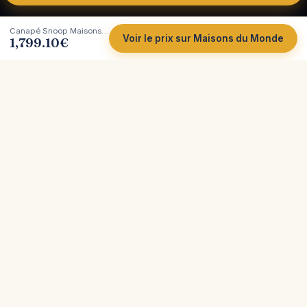
Canapé Snoop Maisons Du Monde : un 3/4 places en cuir caramel aniline
Voir le prix sur Maisons du Monde
1,799.10
€
Côté
Canapé
Tests et comparatifs indépendants de canapés.
Plus de 200 marques analysées, avec leurs vrais
atouts et leurs limites, pour vous aider à acheter
sereinement.
Avis indépendants
200+ marques
Meilleur prix