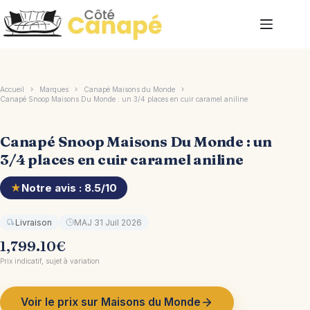
Passer
au
contenu
Accueil
Marques
Canapé Maisons du Monde
Canapé Snoop Maisons Du Monde : un 3/4 places en cuir caramel aniline
Canapé Snoop Maisons Du Monde : un
3/4 places en cuir caramel aniline
★
Notre avis : 8.5/10
Livraison
MAJ 31 Juil 2026
1,799.10
€
Prix indicatif, sujet à variation
Voir le prix sur Maisons du Monde