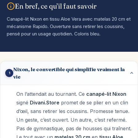
En bref, ce qu’il faut savoir
Canapé-lit Nixon en tissu Aloe Vera avec matelas 20 cm et
mécanisme Rapido. Ouverture sans retirer les coussins,
pensé pour un usage quotidien. Coloris bleu.
Nixon, le convertible qui simplifie vraiment la
1
vie
On l’attendait au tournant. Ce
canapé-lit Nixon
signé
Divani.Store
promet de se plier en un clin
d’œil, sans retirer les coussins. Promesse tenue.
Un geste, c’est ouvert. Un autre, c’est refermé.
Pas de gymnastique, pas de housses qui traînent.
Le tout avec un
matelas 20 cm
en
tissu Aloe