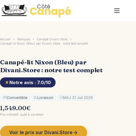
Passer
au
contenu
Accueil
Marques
Canapé Divani.Store
Canapé-lit Nixon (Bleu) par Divani.Store : notre test complet
Canapé-lit Nixon (Bleu) par
Divani.Store : notre test complet
★
Notre avis : 7.0/10
Convertible
Livraison
MAJ 31 Juil 2026
1,549.00
€
Prix indicatif, sujet à variation
Voir le prix sur Divani.Store