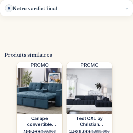
Notre verdict final
6
Produits similaires
PROMO
PROMO
Canapé
Test CXL by
convertible
Christian
Noho bleu
Lacroix : le
499.90
€
2,989.00
€
599.90
€
4,599.00
€