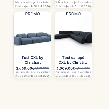
Le
Le
Le
Le
pétrole, notre
canapé en
Prix indicatif, sujet à variation
Prix indicatif, sujet à variation
prix
prix
prix
prix
Mis à jour le 31 Juil. 2026
Mis à jour le 31 Juil. 2026
test complet
velours bleu qui
initial
actuel
initial
actuel
(Concept
assume
PROMO
PROMO
était :
est :
était :
est :
599.90€.
499.90€.
4,599.00€.
2,989.00€.
Test CXL by
Test canapé
Christian
CXL by Christian
Lacroix, Canapé
Lacroix, Legacy
2,659.00
€
3,009.00
€
3,799.00
€
4,299.00
€
Le
Le
Le
Le
en tissu Bubble
en tissu chenille
Prix indicatif, sujet à variation
Prix indicatif, sujet à variation
prix
prix
prix
prix
Mis à jour le 31 Juil. 2026
Mis à jour le 31 Juil. 2026
bleu
bleu
initial
actuel
initial
actuel
était :
est :
était :
est :
3,799.00€.
2,659.00€.
4,299.00€.
3,009.00€.