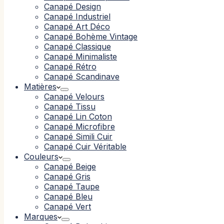
Canapé Design
Canapé Industriel
Canapé Art Déco
Canapé Bohème Vintage
Canapé Classique
Canapé Minimaliste
Canapé Rétro
Canapé Scandinave
Matières
Canapé Velours
Canapé Tissu
Canapé Lin Coton
Canapé Microfibre
Canapé Simili Cuir
Canapé Cuir Véritable
Couleurs
Canapé Beige
Canapé Gris
Canapé Taupe
Canapé Bleu
Canapé Vert
Marques