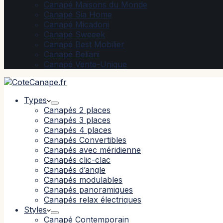
Canapé Maisons du Monde
Canapé Sia Home
Canapé Micadoni
Canapé Sweeek
Canapé Best Mobilier
Canapé Beliani
Canapé Vente-Unique
Types
Canapés 2 places
Canapés 3 places
Canapés 4 places
Canapés Convertibles
Canapés avec méridienne
Canapés clic-clac
Canapés d’angle
Canapés modulables
Canapés panoramiques
Canapés relax électriques
Styles
Canapé Contemporain