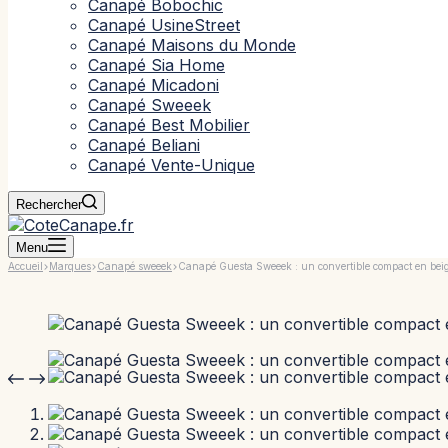
Canapé Bobochic
Canapé UsineStreet
Canapé Maisons du Monde
Canapé Sia Home
Canapé Micadoni
Canapé Sweeek
Canapé Best Mobilier
Canapé Beliani
Canapé Vente-Unique
Rechercher
Menu
Accueil
Marques
Canapé sweeek
Canapé Guesta Sweeek : un convertible compact en beige