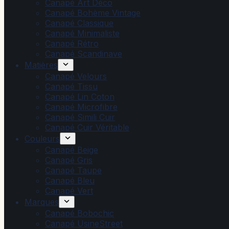
Canapé Art Déco
Canapé Bohème Vintage
Canapé Classique
Canapé Minimaliste
Canapé Rétro
Canapé Scandinave
Matières
Canapé Velours
Canapé Tissu
Canapé Lin Coton
Canapé Microfibre
Canapé Simili Cuir
Canapé Cuir Véritable
Couleurs
Canapé Beige
Canapé Gris
Canapé Taupe
Canapé Bleu
Canapé Vert
Marques
Canapé Bobochic
Canapé UsineStreet