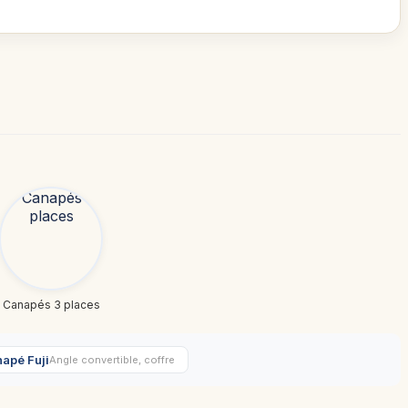
Canapés 3 places
apé Fuji
Angle convertible, coffre