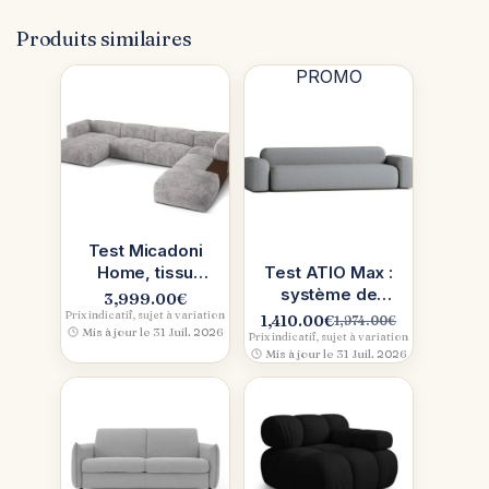
Produits similaires
PROMO
Test Micadoni
Home, tissu
Test ATIO Max :
Tilia (le faux
système de
3,999.00
€
velours côtelé
canapés
Prix indicatif, sujet à variation
1,410.00
€
1,974.00
€
Le
Le
Mis à jour le 31 Juil. 2026
ultra-doux)
modulables
Prix indicatif, sujet à variation
prix
prix
Mis à jour le 31 Juil. 2026
contemporain
initial
actuel
(gris)
était :
est :
1,974.00€.
1,410.00€.