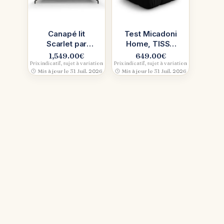
Canapé lit
Test Micadoni
Scarlet par
Home, TISSU
Divani.Store :
Sonic : audace
1,549.00
€
649.00
€
moderne
3D
Prix indicatif, sujet à variation
Prix indicatif, sujet à variation
Mis à jour le 31 Juil. 2026
Mis à jour le 31 Juil. 2026