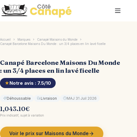
Passer
au
contenu
Accueil
Marques
Canapé Maisons du Monde
Canapé Barcelone Maisons Du Monde : un 3/4 places en lin lavé ficelle
Canapé Barcelone Maisons Du Monde
: un 3/4 places en lin lavé ficelle
★
Notre avis : 7.5/10
Déhoussable
Livraison
MAJ 31 Juil 2026
1,043.10
€
Prix indicatif, sujet à variation
Voir le prix sur Maisons du Monde