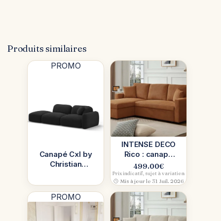
Produits similaires
PROMO
INTENSE DECO
Canapé Cxl by
Rico : canapé
Christian
d’angle
499.00
€
Lacroix en tissu
convertible
Prix indicatif, sujet à variation
Mis à jour le 31 Juil. 2026
Bubble (gris)
réversible 5
places
PROMO