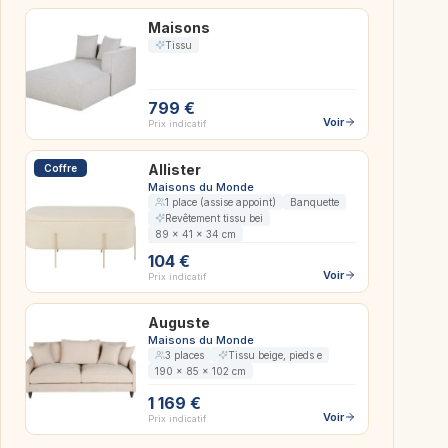
Maisons
Tissu
799 €
Voir
Prix indicatif
Allister
Coffre
Maisons du Monde
1 place (assise appoint)
Banquette
Revêtement tissu bei
89 x 41 x 34 cm
104 €
Voir
Prix indicatif
Auguste
Maisons du Monde
3 places
Tissu beige, pieds e
190 x 85 x 102 cm
1 169 €
Voir
Prix indicatif