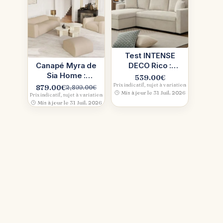
Test INTENSE
Canapé Myra de
DECO Rico :
Sia Home :
canapé d’angle
539.00
€
confort nuage,
convertible
Prix indicatif, sujet à variation
879.00
€
2,899.00
€
Le
Le
Mis à jour le 31 Juil. 2026
style arrondi
réversible 5
Prix indicatif, sujet à variation
prix
prix
Mis à jour le 31 Juil. 2026
places
initial
actuel
était :
est :
2,899.00€.
879.00€.