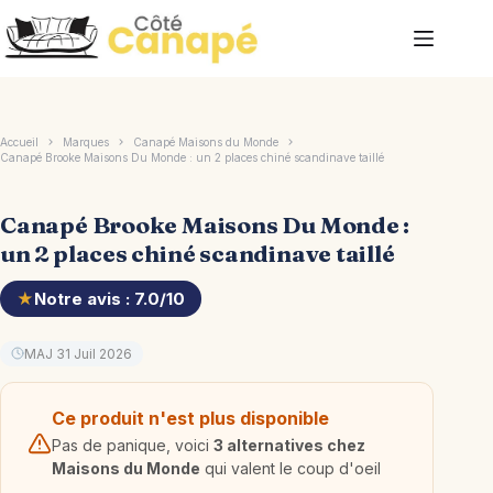
Passer
au
contenu
Accueil
Marques
Canapé Maisons du Monde
Canapé Brooke Maisons Du Monde : un 2 places chiné scandinave taillé
Canapé Brooke Maisons Du Monde :
un 2 places chiné scandinave taillé
★
Notre avis : 7.0/10
MAJ 31 Juil 2026
Ce produit n'est plus disponible
Pas de panique, voici
3 alternatives chez
Maisons du Monde
qui valent le coup d'oeil