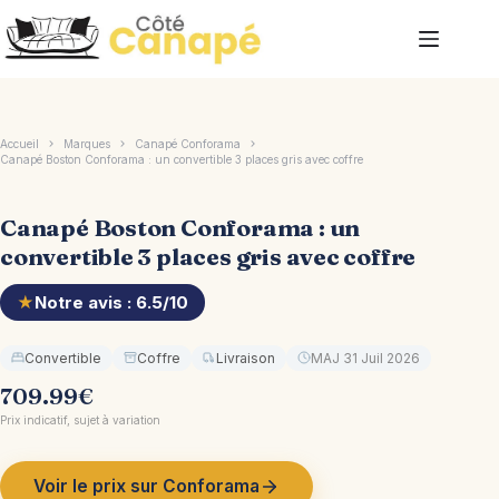
Passer
au
contenu
Accueil
Marques
Canapé Conforama
Canapé Boston Conforama : un convertible 3 places gris avec coffre
Canapé Boston Conforama : un
convertible 3 places gris avec coffre
★
Notre avis : 6.5/10
Convertible
Coffre
Livraison
MAJ 31 Juil 2026
709.99
€
Prix indicatif, sujet à variation
Voir le prix sur Conforama