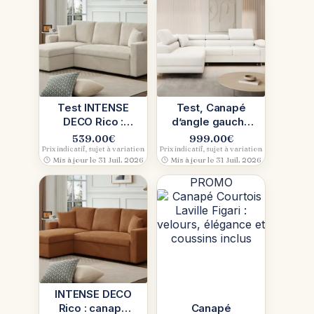
Test INTENSE
Test, Canapé
DECO Rico :
d’angle gauche
canapé d’angle
convertible
539.00
€
999.00
€
convertible
Marius en tissu
Prix indicatif, sujet à variation
Prix indicatif, sujet à variation
Mis à jour le 31 Juil. 2026
Mis à jour le 31 Juil. 2026
réversible 5
bouclette
places
PROMO
INTENSE DECO
Rico : canapé
Canapé