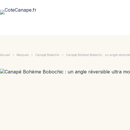
Passer
au
contenu
Accueil
Marques
Canapé Bobochic
Canapé Bohème Bobochic : un angle réversible