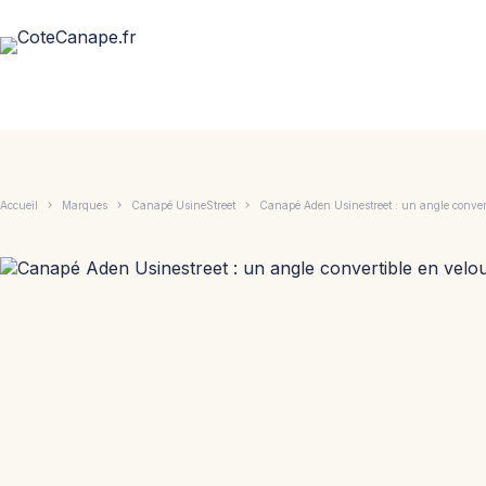
Passer
au
contenu
Accueil
Marques
Canapé UsineStreet
Canapé Aden Usinestreet : un angle converti